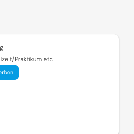
ng
ilzeit/Praktikum etc
erben